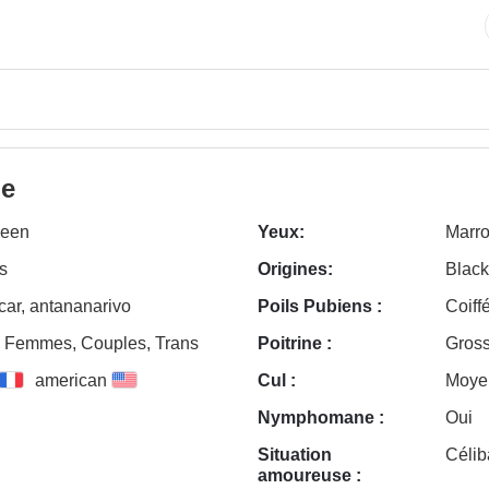
le
ueen
Yeux:
Marr
s
Origines:
Black
ar, antananarivo
Poils Pubiens :
Coiff
Femmes, Couples, Trans
Poitrine :
Gros
american
Cul :
Moye
Nymphomane :
Oui
Situation
Célib
amoureuse :