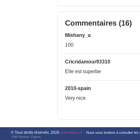
Commentaires
(16)
Mishany_a
100
Cricridamour93310
Elle est superbe
2010-spain
Very nice
© Tous droits réservés. 2026
www.starsx.fr
Nous vous invitons à consulter les 