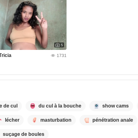
5
Tricia
1731
e de cul
du cul à la bouche
show cams
lécher
masturbation
pénétration anale
suçage de boules