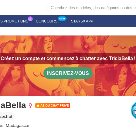
ES PROMOTIONS
CONCOURS
STARSX APP
Créez un compte et commencez à chatter avec
TriciaBella
!
INSCRIVEZ-VOUS
iaBella
apchat
es, Madagascar