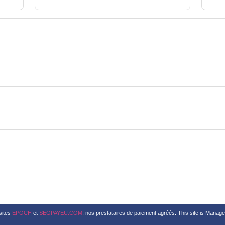
sites
EPOCH
et
SEGPAYEU.COM
, nos prestataires de paiement agréés. This site is Mana