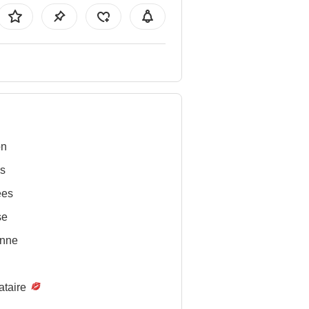
on
s
ées
se
nne
ataire