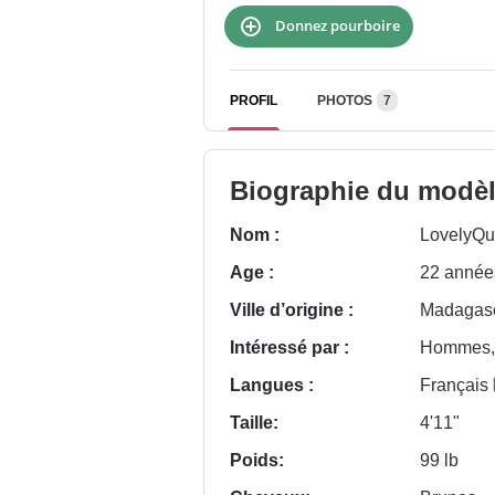
Donnez pourboire
PROFIL
PHOTOS
7
Biographie du modè
Nom :
LovelyQ
Age :
22 année
Ville d’origine :
Madagasc
Intéressé par :
Hommes, 
Langues :
Français
Taille:
4'11"
Poids:
99 lb