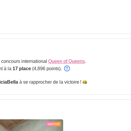
 concours international
Queen of Queens
.
t à la
17 place
(4,896 points).
iciaBella
à se rapprocher de la
victoire !
GRATUIT