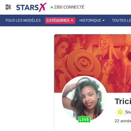
2350 CONNECTÉ
TOUS LES MODÈLES
CATÉGORIES
HISTORIQUE
TOUTES L
Tric
Sn
22 anné